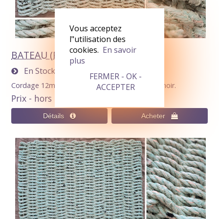
Vous acceptez
l"utilisation des
cookies.
En savoir
BATEAU (Paillasson 64x41cm)
plus
En Stock
1
FERMER - OK -
Cordage 12mm Vert Pastel avec mouchetures noir.
ACCEPTER
Prix - hors livraison
60,00€