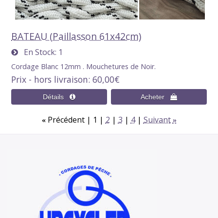
BATEAU (Paillasson 61x42cm)
En Stock
1
Cordage Blanc 12mm . Mouchetures de Noir.
Prix - hors livraison
60,00€
Précédent
1
2
3
4
Suivant
«
»