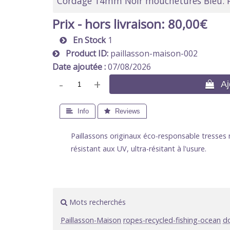
Cordage 14mm Noir mouchetures Bleu. Pes
Prix - hors livraison:
80,00€
En Stock
1
Product ID
paillasson-maison-002
Date ajoutée
07/08/2026
-
+
 Ajo
 Info
 Reviews
Paillassons originaux éco-responsable tresses 
résistant aux UV, ultra-résitant à l'usure.
Mots recherchés
Paillasson-Maison
ropes-recycled-fishing-ocean
d