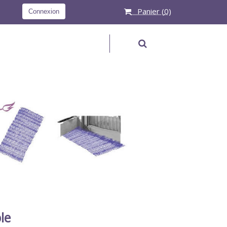
Panier (
0
)
Connexion
RECHERCHER
le