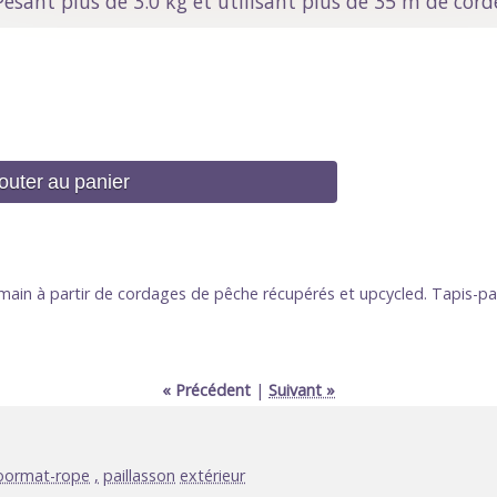
ant plus de 3.0 kg et utilisant plus de 35 m de cord
uter au panier
main à partir de cordages de pêche récupérés et upcycled. Tapis-pail
« Précédent
|
Suivant »
oormat-rope
,
paillasson
extérieur