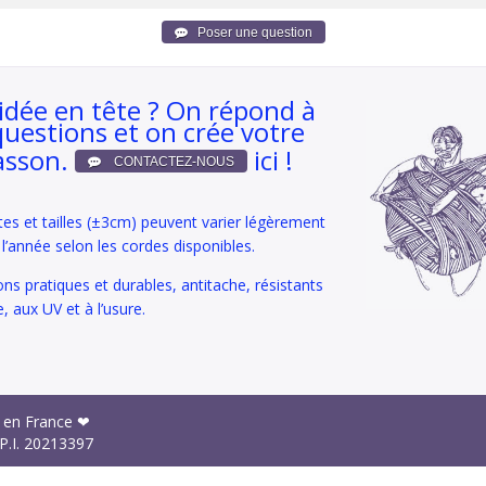
idée en tête ? On répond à
questions et on crée votre
asson.
ici !
tes et tailles (±3cm) peuvent varier légèrement
e l’année selon les cordes disponibles.
ons pratiques et durables, antitache, résistants
e, aux UV et à l’usure.
 en France ❤
P.I.
20213397
ns Générales de Ventes
Livraisons et Retours