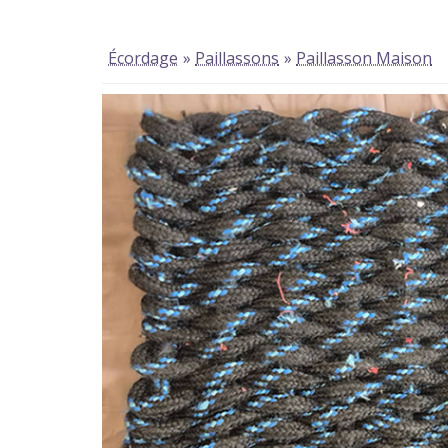
Écordage
»
Paillassons
»
Paillasson Maison