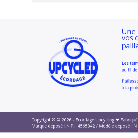
Une 
vos 
paill
Les tein
au fil d
Paillass
à la plui
Copyright ® © 2026 -
Écordage Upcycling ❤ Fabriqué
Marque deposé I.N.P.I.
4565842
/ Modêle deposé I.N.
Politique de Confidentialité
Mentions Légales
Conditio