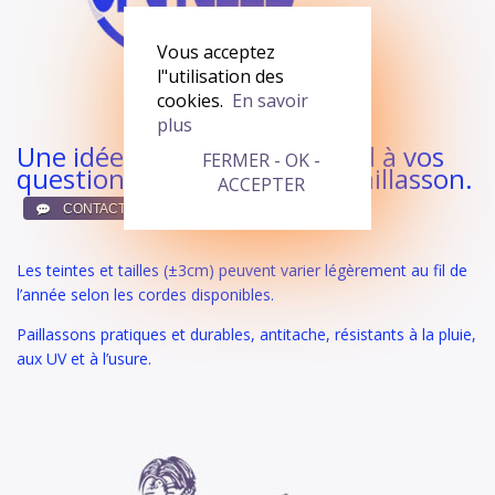
Vous acceptez
l"utilisation des
cookies.
En savoir
plus
Une idée en tête ? On répond à vos
FERMER - OK -
questions et on crée votre paillasson.
ACCEPTER
ici !
Les teintes et tailles (±3cm) peuvent varier légèrement au fil de
l’année selon les cordes disponibles.
Paillassons pratiques et durables, antitache, résistants à la pluie,
aux UV et à l’usure.