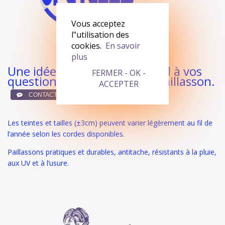
Vous acceptez
l"utilisation des
cookies.
En savoir
plus
Une idée en tête ? On répond à vos
FERMER - OK -
questions et on crée votre paillasson.
ACCEPTER
ici !
Les teintes et tailles (±3cm) peuvent varier légèrement au fil de
l’année selon les cordes disponibles.
Paillassons pratiques et durables, antitache, résistants à la pluie,
aux UV et à l’usure.