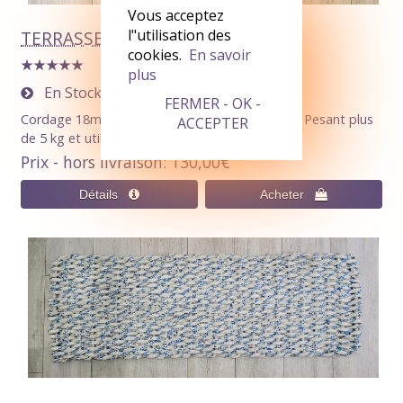
Vous acceptez
l"utilisation des
TERRASSE (Paillasson 154x52cm)
cookies.
En savoir
plus
En Stock
0
FERMER - OK -
Cordage 18mm Noir / Blanc avec nuances bleu. Pesant plus
ACCEPTER
de 5 kg et utilisant plus de 50 m de corde.
Prix - hors livraison
130,00€