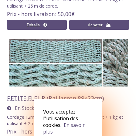
utilisant + 25 m de corde.
Prix - hors livraison
50,00€
PETITE FLEUR (Paillasson 89x23cm)
En Stock
1
Vous acceptez
Cordage 12mm Vert Pastel nuances noir. Pesant + 1 kg et
l"utilisation des
utilisant + 25 m de corde.
cookies.
En savoir
Prix - hors livraison
50,00€
plus