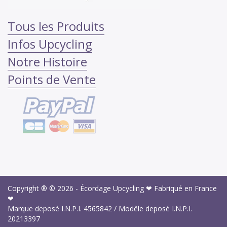
Tous les Produits
Infos Upcycling
Notre Histoire
Points de Vente
Copyright ® © 2026 -
Écordage Upcycling ❤ Fabriqué en France
❤
Marque deposé I.N.P.I.
4565842
/ Modêle deposé I.N.P.I.
20213397