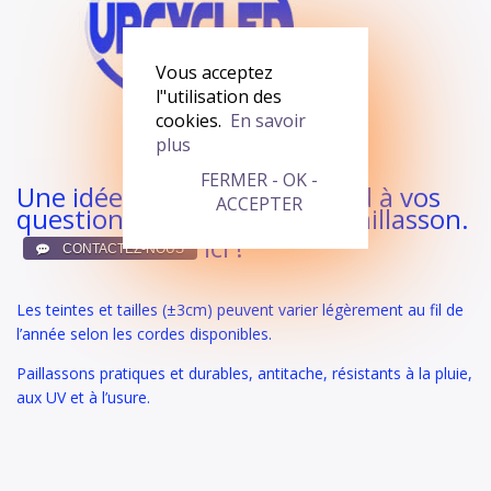
Vous acceptez
l"utilisation des
cookies.
En savoir
plus
FERMER - OK -
Une idée en tête ? On répond à vos
ACCEPTER
questions et on crée votre paillasson.
ici !
Les teintes et tailles (±3cm) peuvent varier légèrement au fil de
l’année selon les cordes disponibles.
Paillassons pratiques et durables, antitache, résistants à la pluie,
aux UV et à l’usure.