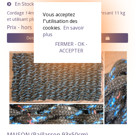
En Stock
0
Cordage 14mm Vert Pastel mouchetures noir. Pesant 11 kg
Vous acceptez
et utilisant plus de 95 m de corde.
l"utilisation des
Prix - hors livraison
200,00€
cookies.
En savoir
plus
FERMER - OK -
ACCEPTER
MAISON (Paillasson 93x50cm)