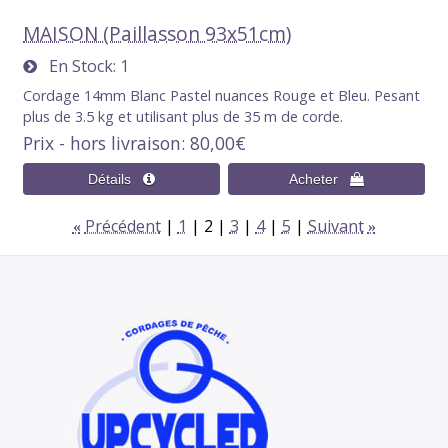
MAISON (Paillasson 93x51cm)
En Stock
1
Cordage 14mm Blanc Pastel nuances Rouge et Bleu. Pesant
plus de 3.5 kg et utilisant plus de 35 m de corde.
Prix - hors livraison
80,00€
Précédent
1
2
3
4
5
Suivant
«
»