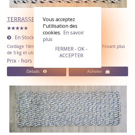
TERRASSE (Paillasson 154x52cm)
Vous acceptez
l"utilisation des
cookies.
En savoir
En Stock
0
plus
Cordage 18mm Noir / Blanc avec nuances bleu. Pesant plus
FERMER - OK -
de 5 kg et utilisant plus de 50 m de corde.
ACCEPTER
Prix - hors livraison
130,00€