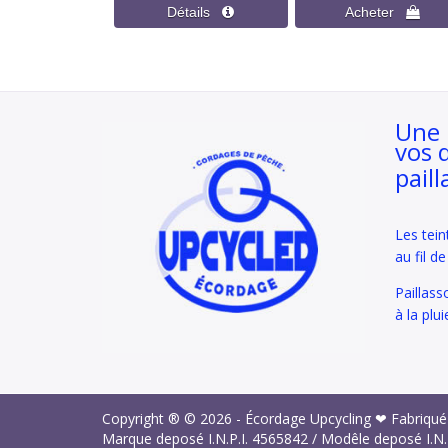
Une 
vos 
paill
Les tein
au fil d
Paillass
à la plui
Copyright ® © 2026 -
Écordage Upcycling ❤ Fabriqué
Marque deposé I.N.P.I.
4565842
/ Modêle deposé I.N.