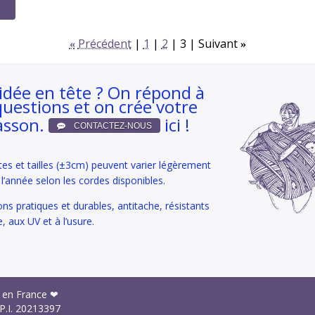
Précédent
1
2
3
Suivant
«
»
idée en tête ? On répond à
questions et on crée votre
asson.
ici !
tes et tailles (±3cm) peuvent varier légèrement
e l’année selon les cordes disponibles.
ons pratiques et durables, antitache, résistants
e, aux UV et à l’usure.
 en France ❤
P.I.
20213397