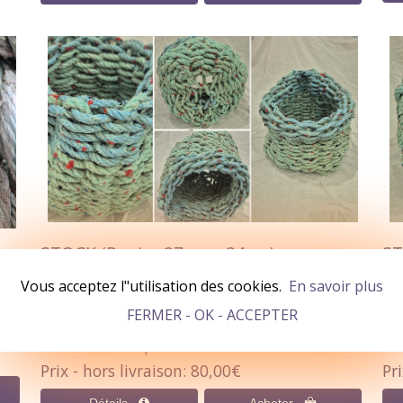
STOCK (Panier 27cm x 24cm)
ST
En Stock
0
Vous acceptez l"utilisation des cookies.
En savoir plus
Panier en corde fabriqués à partir de cordes de pêche
Pan
FERMER - OK - ACCEPTER
ant
recyclées, parfaits pour un rangement pratique,
rec
durable et écoresponsable.
dur
Prix - hors livraison
80,00€
Pri