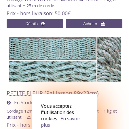
utilisant + 25 m de corde.
Prix - hors livraison
50,00€
PETITE FLEUR (Paillasson 89x23cm)
En Stock
1
Vous acceptez
Cordage 12mm Vert Pastel nuances noir. Pesant + 1 kg et
l"utilisation des
utilisant + 25 m de corde.
cookies.
En savoir
Prix - hors livraison
50,00€
plus