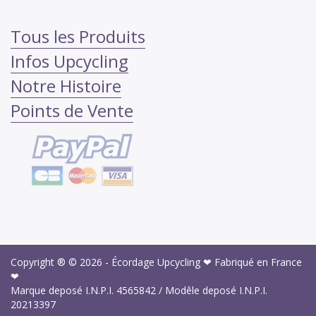
Tous les Produits
Infos Upcycling
Notre Histoire
Points de Vente
Copyright ® © 2026 -
Écordage Upcycling ❤ Fabriqué en France
❤
Marque deposé I.N.P.I.
4565842
/ Modêle deposé I.N.P.I.
20213397