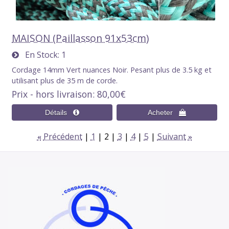
MAISON (Paillasson 91x53cm)
En Stock
1
Cordage 14mm Vert nuances Noir. Pesant plus de 3.5 kg et
utilisant plus de 35 m de corde.
Prix - hors livraison
80,00€
Précédent
1
2
3
4
5
Suivant
«
»