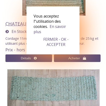
Vous acceptez
l"utilisation des
CHATEAU (Paillasson 235x150cm)
cookies.
En savoir
En Stock
0
plus
Cordage 11mm Verte nuances noir. Pesant plus de 25 kg et
FERMER - OK -
utilisant plus de 250 m de corde. Tapis d'extérieur.
ACCEPTER
Prix - hors livraison
680,00€