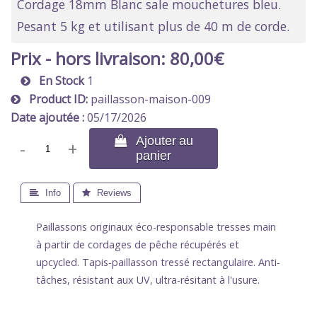
Cordage 18mm Blanc sale mouchetures bleu.
Pesant 5 kg et utilisant plus de 40 m de corde.
Prix - hors livraison:
80,00€
En Stock
1
Product ID
paillasson-maison-009
Date ajoutée
05/17/2026
 Ajouter au
-
+
panier
 Info
 Reviews
Paillassons originaux éco-responsable tresses main
à partir de cordages de pêche récupérés et
upcycled. Tapis-paillasson tressé rectangulaire. Anti-
tâches, résistant aux UV, ultra-résitant à l'usure.