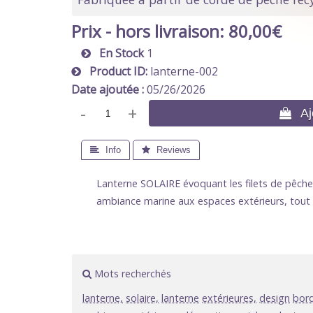
Prix - hors livraison:
80,00€
En Stock
1
Product ID
lanterne-002
Date ajoutée
05/26/2026
-
+
 Ajo
 Info
 Reviews
Lanterne SOLAIRE évoquant les filets de pêche 
ambiance marine aux espaces extérieurs, tout e
Mots recherchés
lanterne,
solaire,
lanterne
extérieures,
design
bor