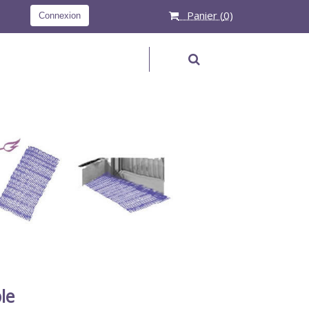
Panier (
0
)
Connexion
RECHERCHER
le