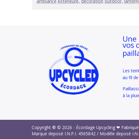
ambiance
extérieure,
décoration
outdoor,
lantern
Une 
vos 
paill
Les tein
au fil d
Paillass
à la plui
Copyright ® © 2026 -
Écordage Upcycling ❤ Fabriqué
Marque deposé I.N.P.I.
4565842
/ Modêle deposé I.N.