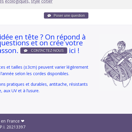
es
écologiques,
style
côtier
idée en tête ? On répond à
questions et on crée votre
asson.
ici !
tes et tailles (±3cm) peuvent varier légèrement
e l’année selon les cordes disponibles.
ons pratiques et durables, antitache, résistants
e, aux UV et à l’usure.
 en France ❤
P.I.
20213397